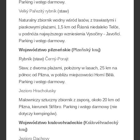
Parking i wstęp darmowy.
Velký Pařezitý rybník
(staw)
Naturalny zbiornik wodny wśród lasów, z trawiastymi i
piaskowymi plażami, 1,5 km od Řásná niedaleko Telče,
u podnóża najwyższego wzniesienia Vysočiny - Javořicí.
Parking i wstęp darmowy.
Województwo pilzneńskie (
Plzeňský kraj
)
Rybník (staw)
Černý-Porajt
Staw, z dwoma plażami, położony w lasach, 25 km na
północ od Pilzna, w pobliżu miejscowości Horní Bělá.
Parking i wstęp darmowy.
Jezioro Hracholusky
Malowniczy sztuczny zbiornik z zaporą, około 20 km od
Pilzna, kierunek Stříbro. Parking i wstęp darmowy (nie
dotyczy kempingów).
Województwo kralovohradeckie (
Královéhradecký
kraj
)
Jezioro Dachovy