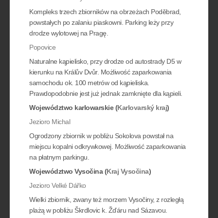
Kompleks trzech zbiorników na obrzeżach Poděbrad,
powstałych po zalaniu piaskowni. Parking leży przy
drodze wylotowej na Pragę.
Popovice
Naturalne kąpielisko, przy drodze od autostrady D5 w
kierunku na Králův Dvůr. Możliwość zaparkowania
samochodu ok. 100 metrów od kąpieliska.
Prawdopodobnie jest już jednak zamknięte dla kąpieli.
Województwo karlowarskie (
Karlovarský kraj
)
Jezioro Michal
Ogrodzony zbiornik w pobliżu Sokolova powstał na
miejscu kopalni odkrywkowej. Możliwość zaparkowania
na płatnym parkingu.
Województwo Vysočina (
Kraj Vysočina
)
Jezioro Velké Dářko
Wielki zbiornik, zwany też morzem Vysočiny, z rozległą
plażą w pobliżu Škrdlovic k. Žďáru nad Sázavou.