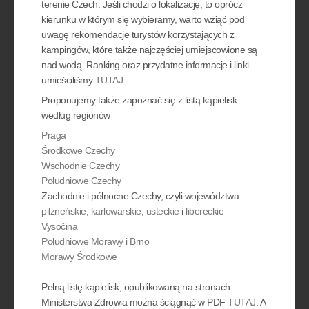
terenie Czech. Jeśli chodzi o lokalizację, to oprócz
kierunku w którym się wybieramy, warto wziąć pod
uwagę rekomendacje turystów korzystających z
kampingów, które także najczęściej umiejscowione są
nad wodą. Ranking oraz przydatne informacje i linki
umieściliśmy
TUTAJ
.
Proponujemy także zapoznać się z listą kąpielisk
według regionów
Praga
Środkowe Czechy
Wschodnie Czechy
Południowe Czechy
Zachodnie i północne Czechy, czyli województwa
pilzneńskie
,
karlowarskie
,
usteckie
i
libereckie
Vysočina
Południowe Morawy i Brno
Morawy Środkowe
Pełną listę kąpielisk, opublikowaną na stronach
Ministerstwa Zdrowia można ściągnąć w PDF
TUTAJ
. A