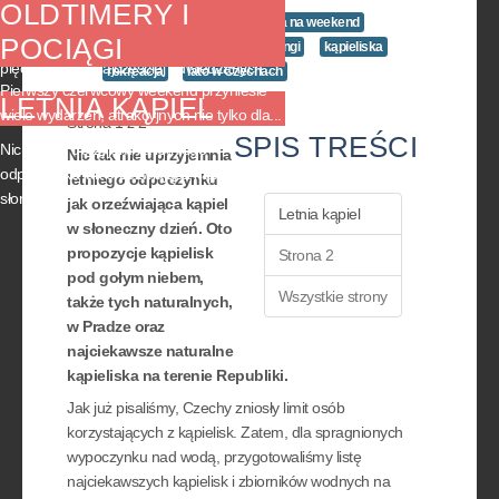
CZECH
OLDTIMERY I
Czechy na weekend,
Praga na weekend
POCIĄGI
Agencja CzechTourism opublikowała listę
Morawy
Czechy
kempingi
kąpieliska
pięćdziesięciu najczęściej odwiedzanych ...
rekreacja
lato w Czechach
Pierwszy czerwcowy weekend przyniesie
LETNIA KĄPIEL
wiele wydarzeń, atrakcyjnych nie tylko dla...
Strona 1 z 2
SPIS TREŚCI
Nic tak nie uprzyjemnia letniego
Nic tak nie uprzyjemnia
odpoczynku jak orzeźwiająca kąpiel w
letniego odpoczynku
słoneczny ...
jak orzeźwiająca kąpiel
Letnia kąpiel
w słoneczny dzień. Oto
propozycje kąpielisk
Strona 2
pod gołym niebem,
Wszystkie strony
także tych naturalnych,
w Pradze oraz
najciekawsze naturalne
kąpieliska na terenie Republiki.
Jak już pisaliśmy, Czechy zniosły limit osób
korzystających z kąpielisk. Zatem, dla spragnionych
wypoczynku nad wodą, przygotowaliśmy listę
najciekawszych kąpielisk i zbiorników wodnych na