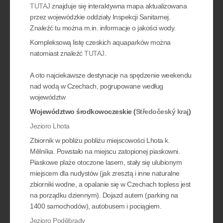
TUTAJ
znajduje się interaktywna mapa aktualizowana
przez wojewódzkie oddziały Inspekcji Sanitarnej.
Znaleźć tu można m.in. informacje o jakości wody.
Kompleksową listę czeskich aquaparków można
natomiast znaleźć
TUTAJ
.
A oto najciekawsze destynacje na spędzenie weekendu
nad wodą w Czechach, pogrupowane według
województw
Województwo środkowoczeskie (
Středočeský kraj
)
Jezioro Lhota
Zbiornik w pobliżu pobliżu miejscowości Lhota k.
Mělníka. Powstało na miejscu zatopionej piaskowni.
Piaskowe plaże otoczone lasem, stały się ulubionym
miejscem dla nudystów (jak zresztą i inne naturalne
zbiorniki wodne, a opalanie się w Czechach topless jest
na porządku dziennym). Dojazd autem (parking na
1400 samochodów), autobusem i pociągiem.
Jezioro Poděbrady