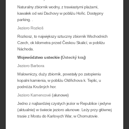
Naturalny zbiornik wodny, z trawiastymi plażami,
kawałek od wsi Dachovy w pobliżu Hořic. Dostępny
parking. .
Jezioro Rozkoš
Rozkosz, to największy sztuczny zbiornik Wschodnich
Czech, ok kilometra przed Českou Skalicí, w pobliżu
Náchoda.
Województwo usteckie (
Ústecký kraj
)
Jezioro Barbora
Malowniczy, duży zbiornik, powstały po zatopieniu
kopalni kamienia, w pobliżu Oldřichova k. Teplic, u
podnóża Krušných hor.
Jezioro Kamencové
(ałunowe)
Jedno z najbardziej czystych jezior w Republice i jedyne
(aktualnie) w świecie jezioro ałunowe. Leży przy głównej
trasie z Mostu do Karlovych War, w Chomutovie.