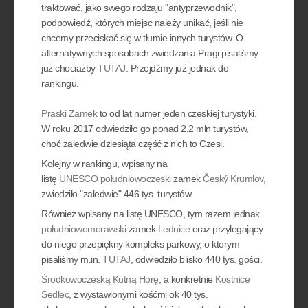
traktować, jako swego rodzaju "antyprzewodnik",
podpowiedź, których miejsc należy unikać, jeśli nie
chcemy przeciskać się w tłumie innych turystów. O
alternatywnych sposobach zwiedzania Pragi pisaliśmy
już chociażby
TUTAJ
. Przejdźmy już jednak do
rankingu.
Praski Zamek
to od lat numer jeden czeskiej turystyki.
W roku 2017 odwiedziło go ponad 2,2 mln turystów,
choć zaledwie dziesiąta część z nich to Czesi.
Kolejny w rankingu, wpisany na
listę
UNESCO
południowoczeski
zamek
Český Krumlov
,
zwiedziło "zaledwie" 446 tys. turystów.
Również wpisany na listę UNESCO, tym razem jednak
południowomorawski
zamek
Lednice
oraz przylegający
do niego przepiękny kompleks parkowy, o którym
pisaliśmy m.in.
TUTAJ
, odwiedziło blisko 440 tys. gości.
Środkowoczeską
Kutną Horę
, a konkretnie
Kostnice
Sedlec
, z wystawionymi kośćmi ok 40 tys.