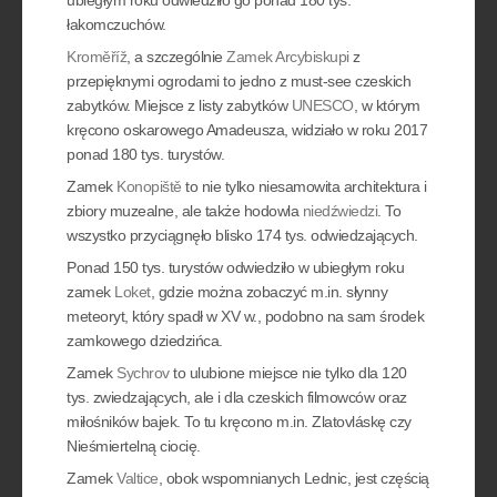
ubiegłym roku odwiedziło go ponad 180 tys.
łakomczuchów.
Kroměříž
, a szczególnie
Zamek Arcybiskupi
z
przepięknymi ogrodami to jedno z must-see czeskich
zabytków. Miejsce z listy zabytków
UNESCO
, w którym
kręcono oskarowego Amadeusza, widziało w roku 2017
ponad 180 tys. turystów.
Zamek
Konopiště
to nie tylko niesamowita architektura i
zbiory muzealne, ale także hodowla
niedźwiedzi
. To
wszystko przyciągnęło blisko 174 tys. odwiedzających.
Ponad 150 tys. turystów odwiedziło w ubiegłym roku
zamek
Loket
, gdzie można zobaczyć m.in. słynny
meteoryt, który spadł w XV w., podobno na sam środek
zamkowego dziedzińca.
Zamek
Sychrov
to ulubione miejsce nie tylko dla 120
tys. zwiedzających, ale i dla czeskich filmowców oraz
miłośników bajek. To tu kręcono m.in. Zlatovláskę czy
Nieśmiertelną ciocię.
Zamek
Valtice
, obok wspomnianych Lednic, jest częścią