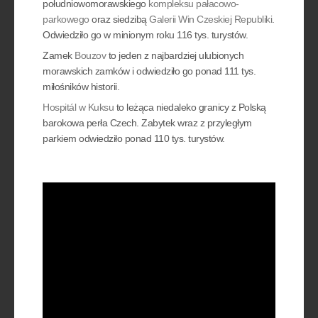
południowomorawskiego
kompleksu pałacowo-
parkowego
oraz siedzibą
Galerii Win Czeskiej Republiki
.
Odwiedziło go w minionym roku 116 tys. turystów.
Zamek
Bouzov
to jeden z najbardziej ulubionych
morawskich zamków i odwiedziło go ponad 111 tys.
miłośników historii.
Hospitál w Kuksu
to leżąca niedaleko granicy z Polską
barokowa perła Czech. Zabytek wraz z przyległym
parkiem odwiedziło ponad 110 tys. turystów.