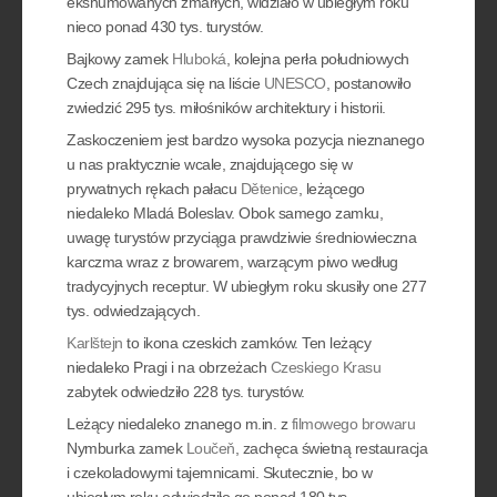
ekshumowanych zmarłych, widziało w ubiegłym roku
nieco ponad 430 tys. turystów.
Bajkowy zamek
Hluboká
, kolejna perła południowych
Czech znajdująca się na liście
UNESCO
, postanowiło
zwiedzić 295 tys. miłośników architektury i historii.
Zaskoczeniem jest bardzo wysoka pozycja nieznanego
u nas praktycznie wcale, znajdującego się w
prywatnych rękach pałacu
Dětenice
, leżącego
niedaleko Mladá Boleslav. Obok samego zamku,
uwagę turystów przyciąga prawdziwie średniowieczna
karczma wraz z browarem, warzącym piwo według
tradycyjnych receptur. W ubiegłym roku skusiły one 277
tys. odwiedzających.
Karlštejn
to ikona czeskich zamków. Ten leżący
niedaleko Pragi i na obrzeżach
Czeskiego Krasu
zabytek odwiedziło 228 tys. turystów.
Leżący niedaleko znanego m.in. z
filmowego browaru
Nymburka zamek
Loučeň
, zachęca świetną restauracja
i czekoladowymi tajemnicami. Skutecznie, bo w