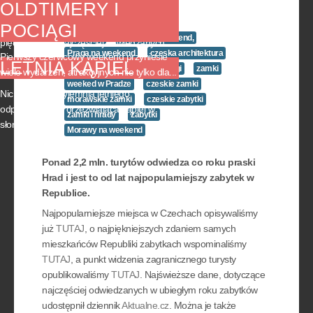
CZECH
06 czerwiec 2018
OLDTIMERY I
POCIĄGI
Agencja CzechTourism opublikowała listę
UNESCO,
Czechy na weekend,
pięćdziesięciu najczęściej odwiedzanych ...
Praga na weekend
czeska architektura
Pierwszy czerwcowy weekend przyniesie
LETNIA KĄPIEL
Zamek praski,
zabytki Pragi
zamki
wiele wydarzeń, atrakcyjnych nie tylko dla...
weeked w Pradze
czeskie zamki
Nic tak nie uprzyjemnia letniego
morawskie zamki
czeskie zabytki
odpoczynku jak orzeźwiająca kąpiel w
zamki i hrady
zabytki
słoneczny ...
Morawy na weekend
Ponad 2,2 mln. turytów odwiedza co roku praski
Hrad i jest to od lat najpopularniejszy zabytek w
Republice.
Najpopularniejsze miejsca w Czechach opisywaliśmy
już
TUTAJ
, o najpiękniejszych zdaniem samych
mieszkańców Republiki zabytkach wspominaliśmy
TUTAJ
, a punkt widzenia zagranicznego turysty
opublikowaliśmy
TUTAJ
. Najświeższe dane, dotyczące
najczęściej odwiedzanych w ubiegłym roku zabytków
udostępnił dziennik
Aktualne.cz
. Można je także