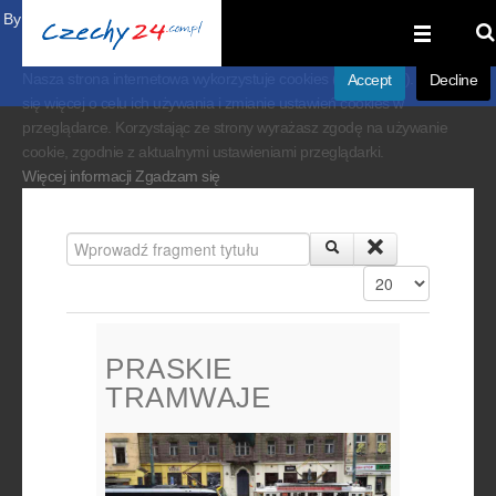
By visiting our website you agree that we are using cookies to ensure you to
get the best experience.
Nasza strona internetowa wykorzystuje cookies (ciasteczka). Dowiedz
Accept
Decline
się więcej o celu ich używania i zmianie ustawień cookies w
przeglądarce. Korzystając ze strony wyrażasz zgodę na używanie
cookie, zgodnie z aktualnymi ustawieniami przeglądarki.
Więcej informacji
Zgadzam się
Wprowadź fragment tytułu
Pokaż #
PRASKIE
TRAMWAJE