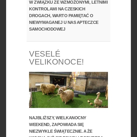
W ZWIĄZKU ZE WZMOŻONYMI, LETNIMI
KONTROLAMI NA CZESKICH
DROGACH, WARTO PAMIĘTAĆ O
NIEWYMAGANEJ U NAS APTECZCE
SAMOCHODOWEJ
VESELÉ
VELIKONOCE!
NAJBLIŻSZY, WIELKANOCNY
WEEKEND, ZAPOWIADA SIĘ
NIEZWYKLE ŚWIĄTECZNIE. A ŻE