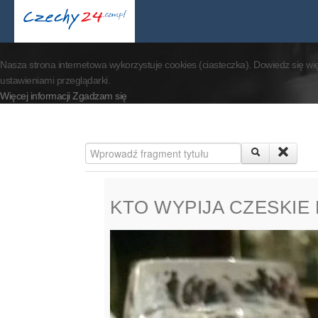
By visiting our website 
Nasza strona internetowa wykorzystuje cookies (ciasteczka). Dowiedz się wi
ustawieniami przeglądarki.
Więcej informacji
Zgadzam się
Wprowadź fragment tytułu
KTO WYPIJA CZESKIE