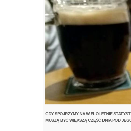
GDY SPOJRZYMY NA WIELOLETNIE STATYST
MUSZĄ BYĆ WIĘKSZĄ CZĘŚĆ DNIA POD JEG