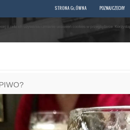
you agree that we are using cookies to ensure you to get the best experience.
STRONA GŁÓWNA
POZNAJ CZECHY
ęcej o celu ich używania i zmianie ustawień cookies w przeglądarce. Korzyst
 PIWO?