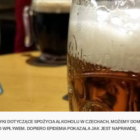
YKI DOTYCZĄCE SPOŻYCIA ALKOHOLU W CZECHACH, MOŻEMY DOMN
O WPŁYWEM. DOPIERO EPIDEMIA POKAZAŁA JAK JEST NAPRAWDĘ.