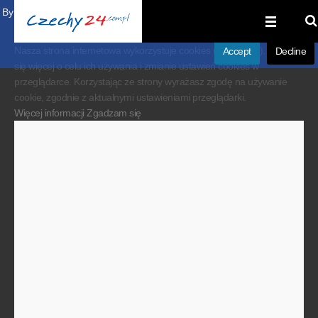
By visiting our website you agree that we are using cookies to ensure you to
get the best experience.
Nasza strona internetowa wykorzystuje cookies (ciasteczka). Dowiedz
Accept
Decline
się więcej o celu ich używania i zmianie ustawień cookies w
przeglądarce. Korzystając ze strony wyrażasz zgodę na używanie
cookie, zgodnie z aktualnymi ustawieniami przeglądarki.
Więcej informacji
Zgadzam się