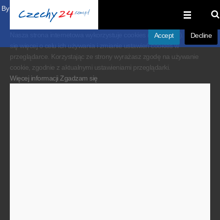
By visiting our website you agree that we are using cookies to ensure you to
get the best experience.
Nasza strona internetowa wykorzystuje cookies (ciasteczka). Dowiedz
Accept
Decline
się więcej o celu ich używania i zmianie ustawień cookies w
przeglądarce. Korzystając ze strony wyrażasz zgodę na używanie
cookie, zgodnie z aktualnymi ustawieniami przeglądarki.
Więcej informacji
Zgadzam się