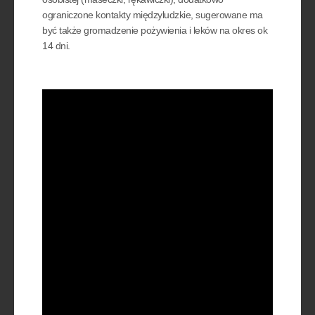
ograniczone kontakty międzyludzkie, sugerowane ma
być także gromadzenie pożywienia i leków na okres ok
14 dni.