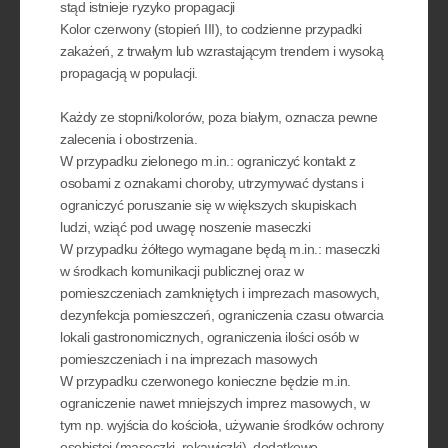
stąd istnieje ryzyko propagacji
Kolor czerwony (stopień III), to codzienne przypadki
zakażeń, z trwałym lub wzrastającym trendem i wysoką
propagacją w populacji.
Każdy ze stopni/kolorów, poza białym, oznacza pewne
zalecenia i obostrzenia.
W przypadku zielonego m.in.: ograniczyć kontakt z
osobami z oznakami choroby, utrzymywać dystans i
ograniczyć poruszanie się w większych skupiskach
ludzi, wziąć pod uwagę noszenie maseczki
W przypadku żółtego wymagane będą m.in.: maseczki
w środkach komunikacji publicznej oraz w
pomieszczeniach zamkniętych i imprezach masowych,
dezynfekcja pomieszczeń, ograniczenia czasu otwarcia
lokali gastronomicznych, ograniczenia ilości osób w
pomieszczeniach i na imprezach masowych
W przypadku czerwonego konieczne będzie m.in.
ograniczenie nawet mniejszych imprez masowych, w
tym np. wyjścia do kościoła, używanie środków ochrony
osobistej (maseczki, rękawiczki), dodatkowo