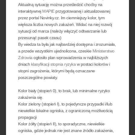
Aktualną sytuację można prześledzić choćby na
interaktywnej
MAPIE
przygotowanej i aktualizowanej
przez portal Novinky.cz. Im ciemniejszy kolor, tym
większa liczba nowych zakażeń. Widać na niej rozwój
sytuacji od marca (należy włączyć odtwarzanie lub
przesunąć pasek czasu)
By wiedza ta była jak najbardziej dostępna i zrozumiała,
a przede wszystkim ujednolicona, czeskie
Ministerstwo
Zdrowia
ogłosiło plan wprowadzenia w najbliższych
dniach
klasyfikacji stopnia ryzyka
w postaci kolorów i
stopni zagrożenia, którymi będą oznaczane
poszczególne powiaty.
Kolor biały (stopień 0), to brak, lub minimalne ryzyko
zakażenia się.
Kolor zielony (stopień I), to pojedyncze przypadki i/lub
niewielkie lokalne ogniska, z ograniczoną możliwością
propagacji
Kolor żółty (stopień II), to sporadyczne, niewielkie
ogniska, gdzie jednak nie jest znane źródło zakażenia,