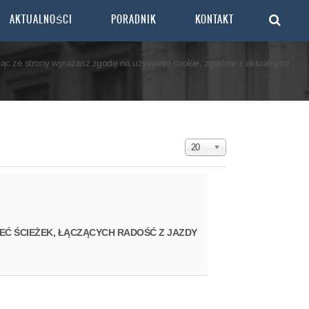
Accept
Decline
AKTUALNOŚCI
PORADNIK
KONTAKT
ając ze strony wyrażasz zgodę na używanie cookie, zgodnie z aktualnymi
Pokaż #
20
EĆ ŚCIEŻEK, ŁĄCZĄCYCH RADOŚĆ Z JAZDY