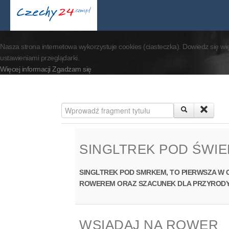
By visiting our website 
Nasza strona internetowa wykorzystuje cookies (ciasteczka). Dowiedz się wi
ustawieniami przeglądarki.
Więcej informacji
Zgadzam się
Wprowadź fragment tytułu
SINGLTREK POD ŚWIE
SINGLTREK POD SMRKEM, TO PIERWSZA W 
ROWEREM ORAZ SZACUNEK DLA PRZYRODY
WSIADAJ NA ROWER