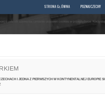
you agree that we are using cookies to ensure you to get the best experience.
STRONA GŁÓWNA
POZNAJ CZECHY
ęcej o celu ich używania i zmianie ustawień cookies w przeglądarce. Korzyst
RKIEM
CZECHACH I JEDNA Z PIERWSZYCH W KONTYNENTALNEJ EUROPIE SI
.