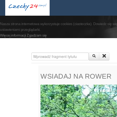
By visiting our website 
Nasza strona internetowa wykorzystuje cookies (ciasteczka). Dowiedz się wi
ustawieniami przeglądarki.
Więcej informacji
Zgadzam się
Wprowadź fragment tytułu
WSIADAJ NA ROWER