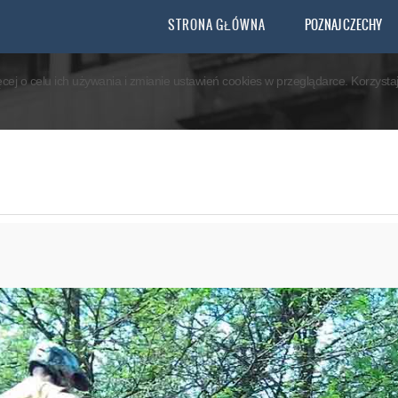
you agree that we are using cookies to ensure you to get the best experience.
STRONA GŁÓWNA
POZNAJ CZECHY
ęcej o celu ich używania i zmianie ustawień cookies w przeglądarce. Korzyst