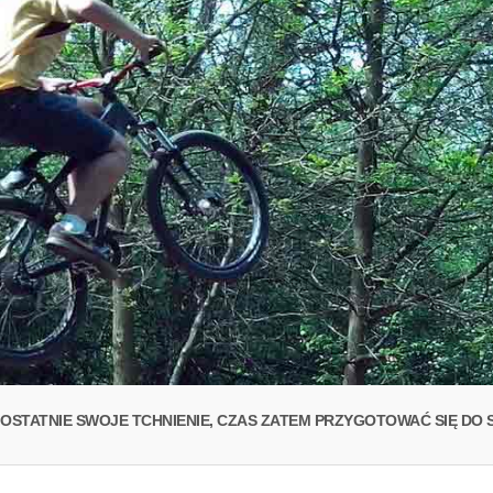
Y OSTATNIE SWOJE TCHNIENIE, CZAS ZATEM PRZYGOTOWAĆ SIĘ D