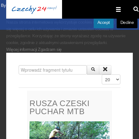
By visiting our website you agree that we are using cookies to ensure you to
get the best experience.
Nasza strona internetowa wykorzystuje cookies (ciasteczka). Dowiedz
Accept
Decline
się więcej o celu ich używania i zmianie ustawień cookies w
przeglądarce. Korzystając ze strony wyrażasz zgodę na używanie
cookie, zgodnie z aktualnymi ustawieniami przeglądarki.
Więcej informacji
Zgadzam się
Wprowadź fragment tytułu
Pokaż #
RUSZA CZESKI
PUCHAR MTB