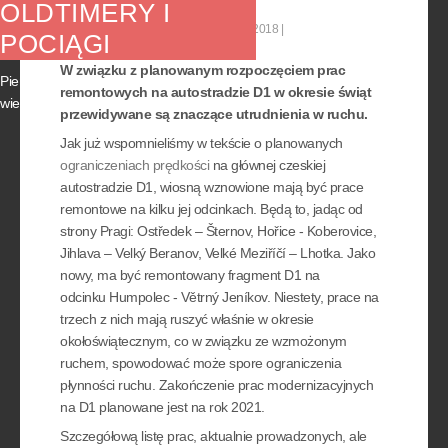
OLDTIMERY I
Kategoria:
Aktualności
08 marzec 2018
POCIĄGI
W związku z planowanym rozpoczęciem prac
Pierwszy czerwcowy weekend przyniesie
remontowych na autostradzie D1 w okresie świąt
wiele wydarzeń, atrakcyjnych nie tylko dla...
przewidywane są znaczące utrudnienia w ruchu.
Jak już wspomnieliśmy w tekście o planowanych
ograniczeniach prędkości
na głównej czeskiej
autostradzie D1, wiosną wznowione mają być prace
remontowe na kilku jej odcinkach. Będą to, jadąc od
strony Pragi: Ostředek – Šternov, Hořice - Koberovice,
Jihlava – Velký Beranov, Velké Meziříčí – Lhotka. Jako
nowy, ma być remontowany fragment D1 na
odcinku Humpolec - Větrný Jeníkov. Niestety, prace na
trzech z nich mają ruszyć właśnie w okresie
okołoświątecznym, co w związku ze wzmożonym
ruchem, spowodować może spore ograniczenia
płynności ruchu. Zakończenie prac modernizacyjnych
na D1 planowane jest na rok 2021.
Szczegółową listę prac, aktualnie prowadzonych, ale