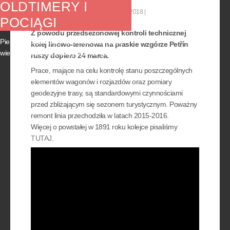
OLDTIMERY I
Kategoria:
Aktualności
06 marzec 2018
POCIĄGI
Z powodu przedsezonowej kontroli technicznej
Pierwszy czerwcowy weekend przyniesie
kolej linowo-terenowa na praskie wzgórze Petřín
wiele wydarzeń, atrakcyjnych nie tylko dla...
ruszy dopiero 24 marca.
Prace, mające na celu kontrolę stanu poszczególnych
elementów wagonów i rozjazdów oraz pomiary
geodezyjne trasy, są standardowymi czynnościami
przed zbliżającym się sezonem turystycznym. Poważny
remont linia przechodziła w latach 2015-2016.
Więcej o powstałej w 1891 roku kolejce pisaliśmy
TUTAJ
.