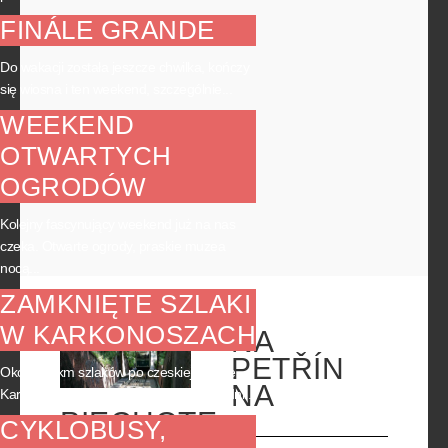
FINÁLE GRANDE
Do wakacji została jeszcze chwilka, kończy
się wiosna i ten weekend, szczególnie...
WEEKEND
OTWARTYCH
OGRODÓW
Kolejny fascynujący weekend już na nas
czeka. Otwarte ogrody, praskie muzea
nocą...
ZAMKNIĘTE SZLAKI
W KARKONOSZACH
NA
PETŘÍN
Około 30 km szlaków po czeskiej stronie
NA
Karkonoszy będzie w najbliższych tygodni...
PIECHOTĘ
CYKLOBUSY,