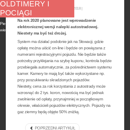
OLDTIMERY I
Kategoria:
Aktualności
05 marzec 2018
POCIĄGI
Na rok 2020 planowane jest wprowadzenie
Pierwszy czerwcowy weekend przyniesie
elektronicznej wersji nalepki autostradowej.
wiele wydarzeń, atrakcyjnych nie tylko dla...
Niestety ma być też drożej.
System ma działać podobnie jak na Słowacji, gdzie
opłatę można uiścić on-line i będzie on powiązana z
numerami rejestracyjnymi pojazdu. Nie będzie także
potrzeby przyklejania na szybę kuponu, kontrola będzie
przebiegała automatycznie, za pośrednictwem systemu
kamer. Kamery te mają być także wykorzystane np.
przy poszukiwaniu skradzionych pojazdów.
Niestety, cena za rok korzystania z autostrady może
wzrosnąć do 2 tys. koron, nowością ma być jednak
zwolnienie od opłaty, przynajmniej w początkowym
okresie, właścicieli pojazdów elektrycznych. Pojazdy na
gaz ziemny będą objęte 50% zniżką.
POPRZEDNI ARTYKUŁ