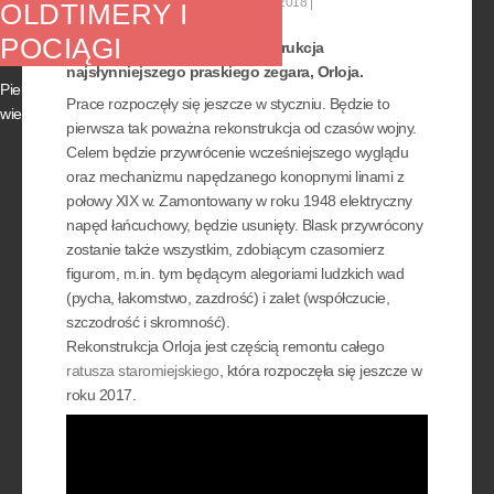
Kategoria:
Aktualności
04 marzec 2018
OLDTIMERY I
POCIĄGI
Około pół roku potrwa rekonstrukcja
najsłynniejszego praskiego zegara, Orloja.
Pierwszy czerwcowy weekend przyniesie
Prace rozpoczęły się jeszcze w styczniu. Będzie to
wiele wydarzeń, atrakcyjnych nie tylko dla...
pierwsza tak poważna rekonstrukcja od czasów wojny.
Celem będzie przywrócenie wcześniejszego wyglądu
oraz mechanizmu napędzanego konopnymi linami z
połowy XIX w. Zamontowany w roku 1948 elektryczny
napęd łańcuchowy, będzie usunięty. Blask przywrócony
zostanie także wszystkim, zdobiącym czasomierz
figurom, m.in. tym będącym alegoriami ludzkich wad
(pycha, łakomstwo, zazdrość) i zalet (współczucie,
szczodrość i skromność).
Rekonstrukcja Orloja jest częścią remontu całego
ratusza staromiejskiego
, która rozpoczęła się jeszcze w
roku 2017.